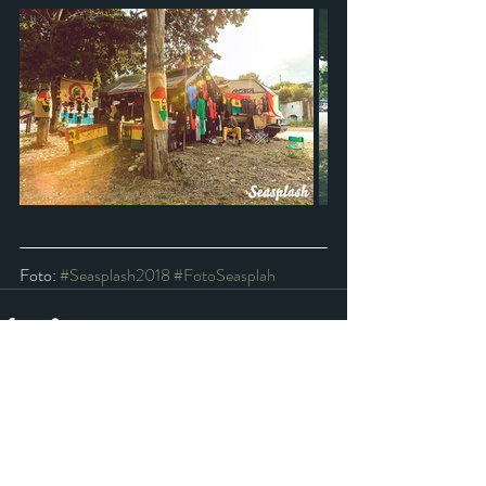
Foto: 
#Seasplash2018
#FotoSeasplah
Nedavne objave
Ogled vseh