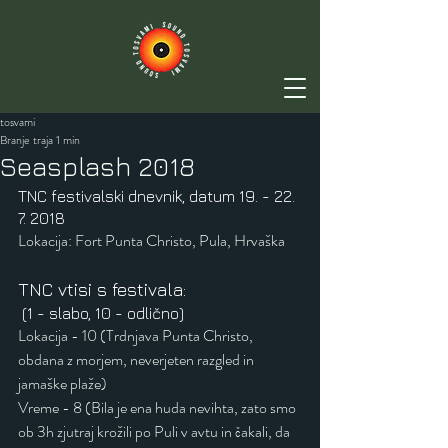
tosvami
Branje traja 1 min
Seasplash 2018
TNC festivalski dnevnik, datum 19. - 22. 
7. 2018
Lokacija: Fort Punta Christo, Pula, Hrvaška
TNC vtisi s festivala:
 (1 - slabo, 10 - odlično)
Lokacija - 10 (Trdnjava Punta Christo, 
obdana z morjem, neverjeten razgled in 
jamaške plaže)
Vreme - 8 (Bila je ena huda nevihta, zato smo 
ob 3h zjutraj krožili po Puli v avtu in čakali, da 